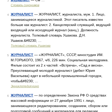
журналист
— См …
3
Словарь синонимов
ЖУРНАЛИСТ
— ЖУРНАЛИСТ, журналиста, муж. 1. Лицо,
4
занимающееся журналистикой. Этот писатель известен
больше как журналист. 2. Канцелярский служащий, ведущий
входящий или исходящий журнал (канц.). Должность
журналиста. Толковый словарь Ушакова. Д.Н.
Ушаков.&#8230; …
Толковый словарь Ушакова
ЖУРНАЛИСТ
— «ЖУРНАЛИСТ», СССР, киностудия ИМ.
5
М.ГОРЬКОГО, 1967, ч/б, 226 мин. Социальная мелодрама.
Фильм состоит из 2 х частей: «Встреча», «Сад и весна».
Преуспевающий молодой журналист (дебют Юрия
Васильева) едет в небольшой промышленный городок,
чтобы&#8230; …
Энциклопедия кино
ЖУРНАЛИСТ
— по определению Закона РФ О средствах
6
массовой информации от 27 декабря 1991 г. лицо,
занимающееся редактированием, созданием, сбором или
подготовкой сообщений и материалов для редакции