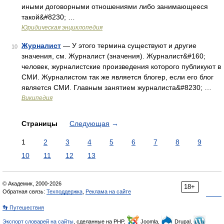
иными договорными отношениями либо занимающееся
такой&#8230; …
Юридическая энциклопедия
Журналист
— У этого термина существуют и другие
10
значения, см. Журналист (значения). Журналист&#160;
человек, журналистские произведения которого публикуют в
СМИ. Журналистом так же является блогер, если его блог
является СМИ. Главным занятием журналиста&#8230; …
Википедия
Страницы
Следующая
→
1
2
3
4
5
6
7
8
9
10
11
12
13
© Академик, 2000-2026
18+
Обратная связь:
Техподдержка
,
Реклама на сайте
👣 Путешествия
Экспорт словарей на сайты
, сделанные на PHP,
Joomla,
Drupal,